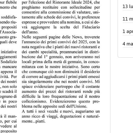
13 l
11 m
1 ap
4 ma