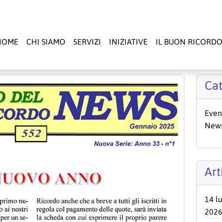
HOME
CHI SIAMO
SERVIZI
INIZIATIVE
IL BUON RICORD
Cat
Even
New
Art
14 l
202