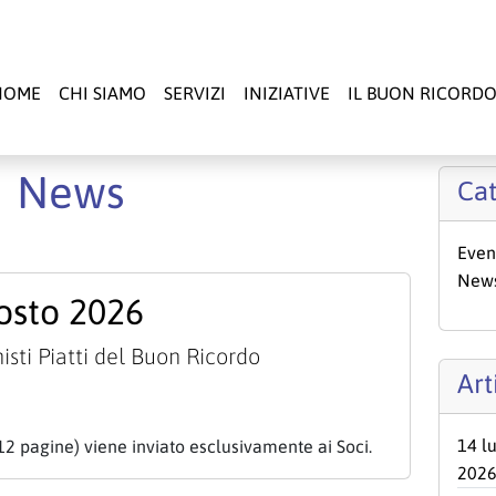
HOME
CHI SIAMO
SERVIZI
INIZIATIVE
IL BUON RICORD
News
Cat
Even
New
osto 2026
isti Piatti del Buon Ricordo
Art
14 l
12 pagine) viene inviato esclusivamente ai Soci.
202