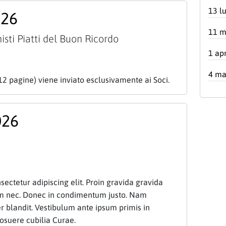
13 l
026
11 m
isti Piatti del Buon Ricordo
1 ap
4 ma
12 pagine) viene inviato esclusivamente ai Soci.
026
ectetur adipiscing elit. Proin gravida gravida
am nec. Donec in condimentum justo. Nam
 blandit. Vestibulum ante ipsum primis in
posuere cubilia Curae.